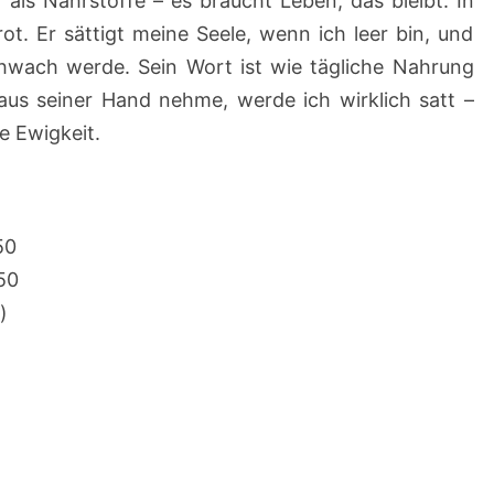
als Nährstoffe – es braucht Leben, das bleibt. In
ot. Er sättigt meine Seele, wenn ich leer bin, und
chwach werde. Sein Wort ist wie tägliche Nahrung
aus seiner Hand nehme, werde ich wirklich satt –
ie Ewigkeit.
50
50
)