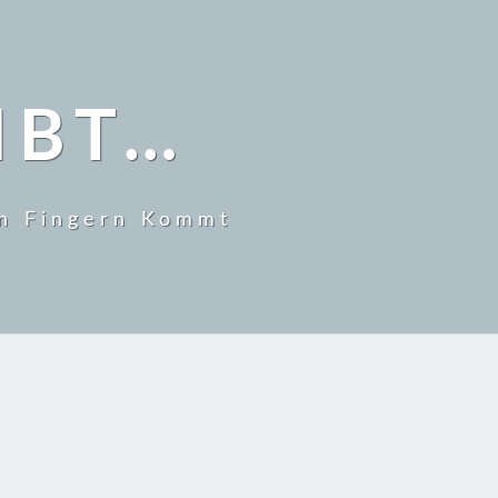
IBT…
en Fingern Kommt