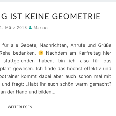
ZIRKELTRAINING
NG IST KEINE GEOMETRIE
IST
KEINE
1. März 2018
Marcus
GEOMETRIE
 für alle Gebete, Nachrichten, Anrufe und Grüße
r Reha bedanken.
Nachdem am Karfreitag hier
 stattgefunden haben, bin ich also für das
ant gewesen. Ich finde das höchst effektiv und
rbotrainer kommt dabei aber auch schon mal mit
 und fragt: „Habt ihr euch schön warm gemacht?
 an der Hand und bilden…
WEITERLESEN
WEITERLESEN